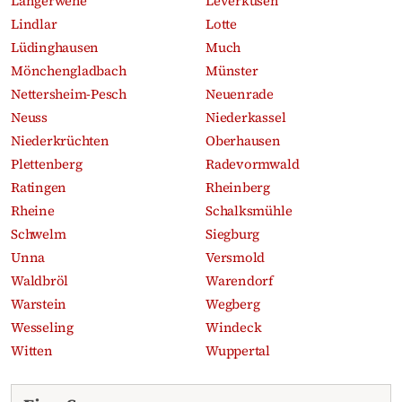
Langerwehe
Leverkusen
Lindlar
Lotte
Lüdinghausen
Much
Mönchengladbach
Münster
Nettersheim-Pesch
Neuenrade
Neuss
Niederkassel
Niederkrüchten
Oberhausen
Plettenberg
Radevormwald
Ratingen
Rheinberg
Rheine
Schalksmühle
Schwelm
Siegburg
Unna
Versmold
Waldbröl
Warendorf
Warstein
Wegberg
Wesseling
Windeck
Witten
Wuppertal
Aktuelle Traueranzeigen