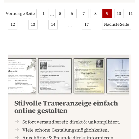
…
Vorherige Seite
1
5
6
7
8
9
10
11
…
12
13
14
17
Nächste Seite
Stilvolle Traueranzeige einfach
online gestalten
Sofort versandbereit: direkt & unkompliziert.
Viele schöne Gestaltungsmöglichkeiten.
Angehörige & Freunde direkt informieren.