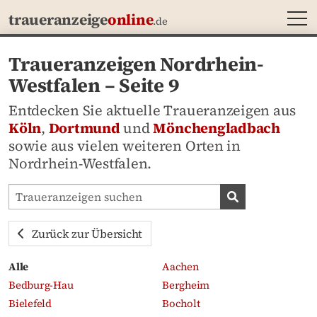
MEN
traueranzeige
online
.de
Traueranzeigen Nordrhein-
Westfalen – Seite 9
Entdecken Sie aktuelle Traueranzeigen aus
Köln
,
Dortmund
und
Mönchengladbach
sowie aus vielen weiteren Orten in
Nordrhein-Westfalen.
Traueranzeigen-Portal durchsuchen
Traueranzeige
Zurück zur Übersicht
Alle
Aachen
Bedburg-Hau
Bergheim
Bielefeld
Bocholt