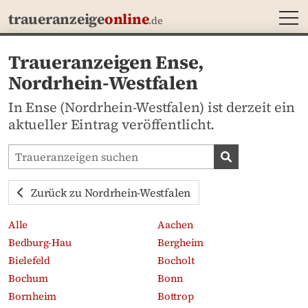
MEN
traueranzeige
online
.de
Traueranzeigen Ense,
Nordrhein-Westfalen
In Ense (Nordrhein-Westfalen) ist derzeit ein
aktueller Eintrag veröffentlicht.
Traueranzeigen-Portal durchsuchen
Traueranzeige
Zurück zu Nordrhein-Westfalen
Alle
Aachen
Bedburg-Hau
Bergheim
Bielefeld
Bocholt
Bochum
Bonn
Bornheim
Bottrop