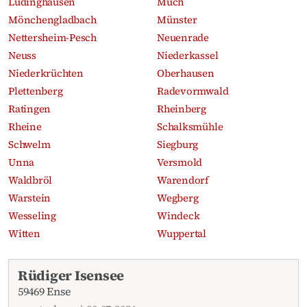
Lüdinghausen
Much
Mönchengladbach
Münster
Nettersheim-Pesch
Neuenrade
Neuss
Niederkassel
Niederkrüchten
Oberhausen
Plettenberg
Radevormwald
Ratingen
Rheinberg
Rheine
Schalksmühle
Schwelm
Siegburg
Unna
Versmold
Waldbröl
Warendorf
Warstein
Wegberg
Wesseling
Windeck
Witten
Wuppertal
Aktuelle Traueranzeigen
Rüdiger Isensee
59469 Ense