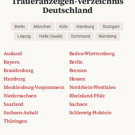
Traueranzeigen-Verzeichnis
Deutschland
Berlin
München
Köln
Hamburg
Stuttgart
Leipzig
Halle (Saale)
Dortmund
Nürnberg
Ausland
Baden-Württemberg
Bayern
Berlin
Brandenburg
Bremen
Hamburg
Hessen
Mecklenburg-Vorpommern
Nordrhein-Westfalen
Niedersachsen
Rheinland-Pfalz
Saarland
Sachsen
Sachsen-Anhalt
Schleswig-Holstein
Thüringen