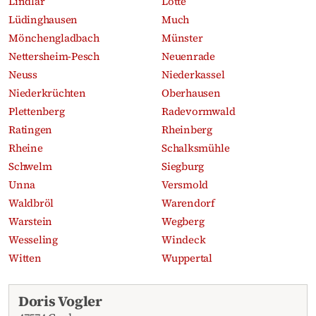
Lindlar
Lotte
Lüdinghausen
Much
Mönchengladbach
Münster
Nettersheim-Pesch
Neuenrade
Neuss
Niederkassel
Niederkrüchten
Oberhausen
Plettenberg
Radevormwald
Ratingen
Rheinberg
Rheine
Schalksmühle
Schwelm
Siegburg
Unna
Versmold
Waldbröl
Warendorf
Warstein
Wegberg
Wesseling
Windeck
Witten
Wuppertal
Aktuelle Traueranzeigen
Doris Vogler