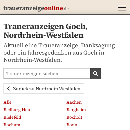
MEN
traueranzeige
online
.de
Traueranzeigen Goch,
Nordrhein-Westfalen
Aktuell eine Traueranzeige, Danksagung
oder ein Jahresgedenken aus Goch in
Nordrhein-Westfalen.
Traueranzeigen-Portal durchsuchen
Traueranzeige
Zurück zu Nordrhein-Westfalen
Alle
Aachen
Bedburg-Hau
Bergheim
Bielefeld
Bocholt
Bochum
Bonn