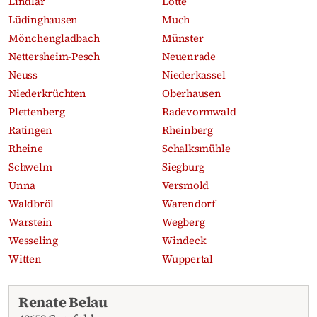
Lindlar
Lotte
Lüdinghausen
Much
Mönchengladbach
Münster
Nettersheim-Pesch
Neuenrade
Neuss
Niederkassel
Niederkrüchten
Oberhausen
Plettenberg
Radevormwald
Ratingen
Rheinberg
Rheine
Schalksmühle
Schwelm
Siegburg
Unna
Versmold
Waldbröl
Warendorf
Warstein
Wegberg
Wesseling
Windeck
Witten
Wuppertal
Aktuelle Traueranzeigen
Renate Belau