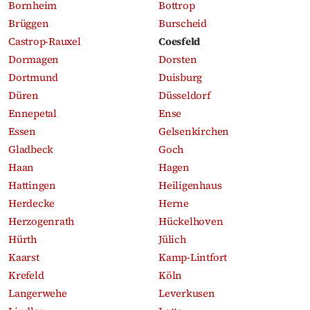
Bornheim
Bottrop
Brüggen
Burscheid
Castrop-Rauxel
Coesfeld
Dormagen
Dorsten
Dortmund
Duisburg
Düren
Düsseldorf
Ennepetal
Ense
Essen
Gelsenkirchen
Gladbeck
Goch
Haan
Hagen
Hattingen
Heiligenhaus
Herdecke
Herne
Herzogenrath
Hückelhoven
Hürth
Jülich
Kaarst
Kamp-Lintfort
Krefeld
Köln
Langerwehe
Leverkusen