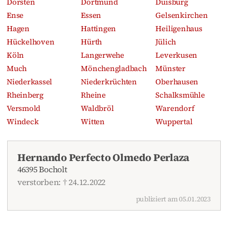
Dorsten
Dortmund
Duisburg
Ense
Essen
Gelsenkirchen
Hagen
Hattingen
Heiligenhaus
Hückelhoven
Hürth
Jülich
Köln
Langerwehe
Leverkusen
Much
Mönchengladbach
Münster
Niederkassel
Niederkrüchten
Oberhausen
Rheinberg
Rheine
Schalksmühle
Versmold
Waldbröl
Warendorf
Windeck
Witten
Wuppertal
Hernando Perfecto Olmedo Perlaza
46395 Bocholt
verstorben: † 24.12.2022
publiziert am 05.01.2023