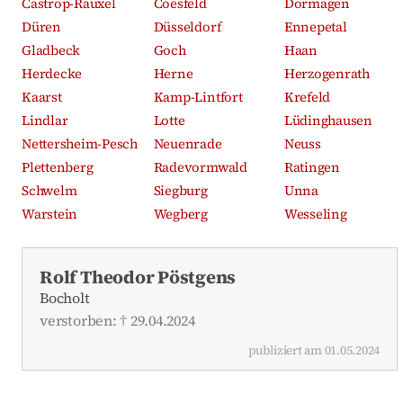
Castrop-Rauxel
Coesfeld
Dormagen
Düren
Düsseldorf
Ennepetal
Gladbeck
Goch
Haan
Herdecke
Herne
Herzogenrath
Kaarst
Kamp-Lintfort
Krefeld
Lindlar
Lotte
Lüdinghausen
Nettersheim-Pesch
Neuenrade
Neuss
Plettenberg
Radevormwald
Ratingen
Schwelm
Siegburg
Unna
Warstein
Wegberg
Wesseling
Aktuelle Traueranzeigen
Rolf Theodor Pöstgens
Bocholt
verstorben: † 29.04.2024
publiziert am 01.05.2024