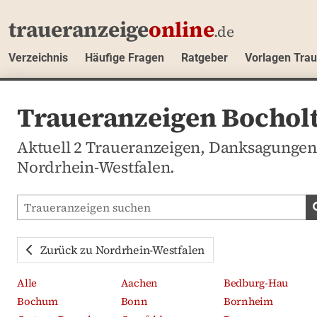
traueranzeige
online
.de
Verzeichnis
Häufige Fragen
Ratgeber
Vorlagen Tra
Traueranzeigen Bocholt
Aktuell 2 Traueranzeigen, Danksagungen
Nordrhein-Westfalen.
Traueranzeigen-Portal durchsuchen
Zurück zu Nordrhein-Westfalen
Alle
Aachen
Bedburg-Hau
Bochum
Bonn
Bornheim