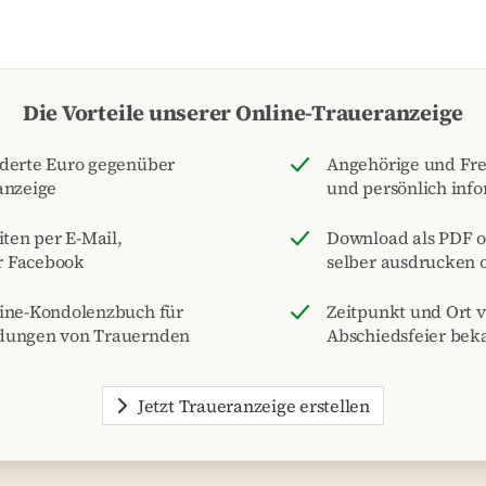
Die Vorteile unserer Online-Traueranzeige
nderte Euro gegenüber
Angehörige und Fre
anzeige
und persönlich inf
iten per E-Mail,
Download als PDF o
r Facebook
selber ausdrucken o
line-Kondolenzbuch für
Zeitpunkt und Ort 
dungen von Trauernden
Abschiedsfeier be
Jetzt Traueranzeige erstellen