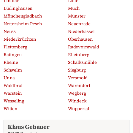
Lindlar
Lotte
Lüdinghausen
Much
Mönchengladbach
Münster
Nettersheim-Pesch
Neuenrade
Neuss
Niederkassel
Niederkrüchten
Oberhausen
Plettenberg
Radevormwald
Ratingen
Rheinberg
Rheine
Schalksmühle
Schwelm
Siegburg
Unna
Versmold
Waldbröl
Warendorf
Warstein
Wegberg
Wesseling
Windeck
Witten
Wuppertal
Aktuelle Traueranzeigen
Klaus Gebauer