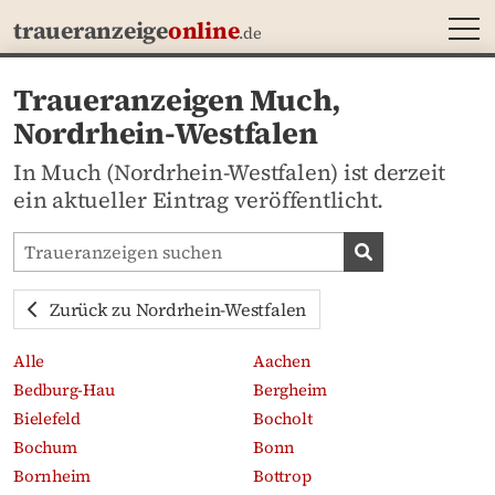
MEN
traueranzeige
online
.de
Traueranzeigen Much,
Nordrhein-Westfalen
In Much (Nordrhein-Westfalen) ist derzeit
ein aktueller Eintrag veröffentlicht.
Traueranzeigen-Portal durchsuchen
Traueranzeige
Zurück zu Nordrhein-Westfalen
Alle
Aachen
Bedburg-Hau
Bergheim
Bielefeld
Bocholt
Bochum
Bonn
Bornheim
Bottrop