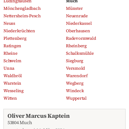
Lüdinghausen
Much
Mönchengladbach
Münster
Nettersheim-Pesch
Neuenrade
Neuss
Niederkassel
Niederkrüchten
Oberhausen
Plettenberg
Radevormwald
Ratingen
Rheinberg
Rheine
Schalksmühle
Schwelm
Siegburg
Unna
Versmold
Waldbröl
Warendorf
Warstein
Wegberg
Wesseling
Windeck
Witten
Wuppertal
Aktuelle Traueranzeigen
Oliver Marcus Kaptein
53804 Much