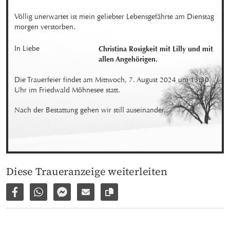
Völlig unerwartet ist mein geliebter Lebensgefährte am Dienstag 
morgen verstorben.
In Liebe
Christina Rosigkeit mit Lilly und mit 
allen Angehörigen.
Die Trauerfeier findet am Mittwoch, 7. August 2024 um 13:30 
Uhr im Friedwald Möhnesee statt.
Nach der Bestattung gehen wir still auseinander.
Diese Traueranzeige weiterleiten
Auf Facebook teilen
Per WhatsApp weiterleiten
Per Facebook Messenger weiterleiten
Per E-Mail versenden
Link zur Seite kopieren