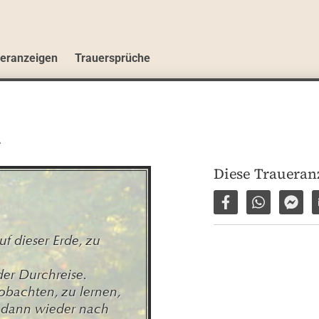
ueranzeigen
Trauersprüche
n
Diese Traueranz
Auf Facebook tei
Per WhatsA
Per 
f dieser Erde, zu 
er Durchreise.

obachten, zu lernen, 
 dann wieder nach 