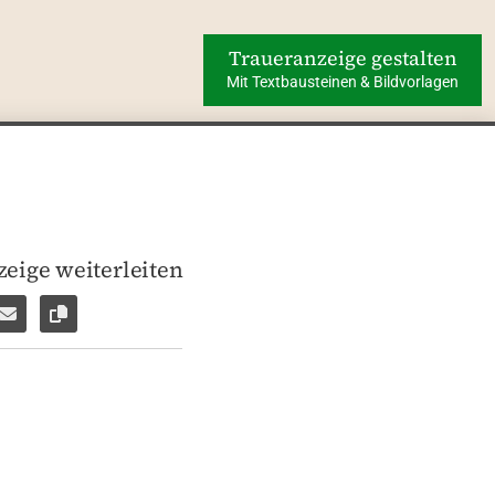
Traueranzeige gestalten
Mit Textbausteinen & Bildvorlagen
eige weiterleiten
len
pp weiterleiten
Facebook Messenger weiterleiten
Per E-Mail versenden
Link zur Seite kopieren