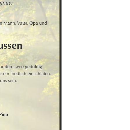
gines)
en Mann, Vater, Opa und 
ussen
undernswert geduldig 
ein friedlich einschlafen. 
uns sein.
ino 
