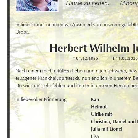
Hause zu gehen.       (Abori
In tiefer Trauer nehmen wir Abschied von unserem geliebt
Uropa
Herbert Wilhelm
J
* 04.12.1935
† 11.02.2025
Nach einem reich erfüllten Leben und nach schwerer, bew
ertragener Krankheit durftest du nun endlich in unserem Beis
Du wirst uns sehr fehlen und immer in unseren Herzen bei 
In liebevoller Erinnerung
Kan

Helmut

Ulrike mit

Christina, Daniel und P
Julia mit Lionel 

Lisa