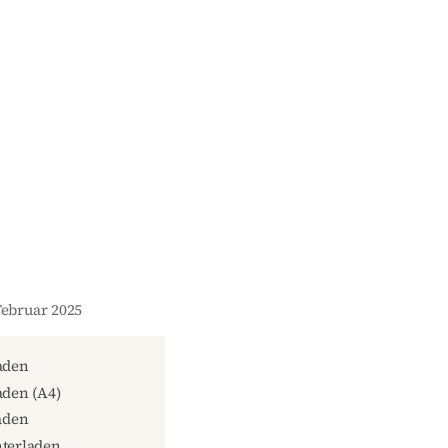
Februar 2025
aden
den (A4)
aden
terladen