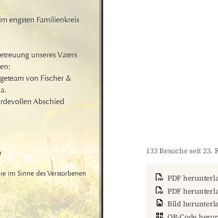
m engsten Familienkreis 
treuung unseres Vaters 
en:

egeteam von Fischer & 
a.

ürdevollen Abschied 
133 Besuche seit 23. 
 

e im Sinne des Verstorbenen 
PDF herunterl
PDF herunterla
Bild herunterl
QR-Code herun