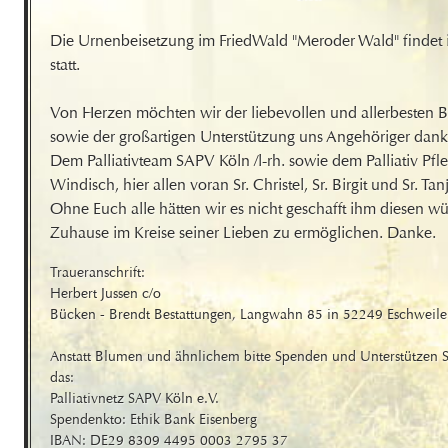
Die Urnenbeisetzung im FriedWald "Meroder Wald" findet i
statt.

Von Herzen möchten wir der liebevollen und allerbesten Be
sowie der großartigen Unterstützung uns Angehöriger dank
Dem Palliativteam SAPV Köln /l-rh. sowie dem Palliativ Pfl
Windisch, hier allen voran Sr. Christel, Sr. Birgit und Sr. Tanj
Ohne Euch alle hätten wir es nicht geschafft ihm diesen w
Zuhause im Kreise seiner Lieben zu ermöglichen. Danke.
Traueranschrift:

Herbert Jussen c/o  

Bücken - Brendt Bestattungen, Langwahn 85 in 52249 Eschweiler
Anstatt Blumen und ähnlichem bitte Spenden und Unterstützen Si
das:

Palliativnetz SAPV Köln e.V. 

Spendenkto: Ethik Bank Eisenberg

IBAN: DE29 8309 4495 0003 2795 37
