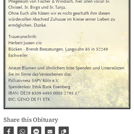
Pflegeteam von Fischer & Windisch, hier allen voran Sr. 
Christel, Sr. Birgit und Sr. Tanja.

Ohne Euch alle hätten wir es nicht geschafft ihm diesen 
würdevollen Abschied Zuhause im Kreise seiner Lieben zu 
ermöglichen. Danke.
Traueranschrift:

Herbert Jussen c/o  

Bücken - Brendt Bestattungen, Langwahn 85 in 52249 
Eschweiler 

Anstatt Blumen und ähnlichem bitte Spenden und Unterstützen 
Sie im Sinne des Verstorbenen das:

Palliativnetz SAPV Köln e.V. 

Spendenkto: Ethik Bank Eisenberg

IBAN: DE29 8309 4495 0003 2795 37

BIC: GENO DE F1 ETK
Share this Obituary