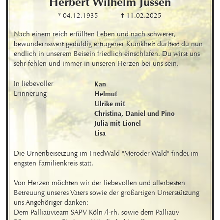
Herbert Wilhelm
Jussen
* 04.12.1935
† 11.02.2025
Nach einem reich erfüllten Leben und nach schwerer, 
bewundernswert geduldig ertragener Krankheit durftest du nun 
endlich in unserem Beisein friedlich einschlafen. Du wirst uns 
sehr fehlen und immer in unseren Herzen bei uns sein.
In liebevoller 
Kan

Erinnerung
Helmut

Ulrike mit

Christina, Daniel und Pino 

Julia mit Lionel 

Lisa
Die Urnenbeisetzung im FriedWald "Meroder Wald" findet im 
engsten Familienkreis statt.

Von Herzen möchten wir der liebevollen und allerbesten 
Betreuung unseres Vaters sowie der großartigen Unterstützung 
uns Angehöriger danken:

Dem Palliativteam SAPV Köln /l-rh. sowie dem Palliativ 