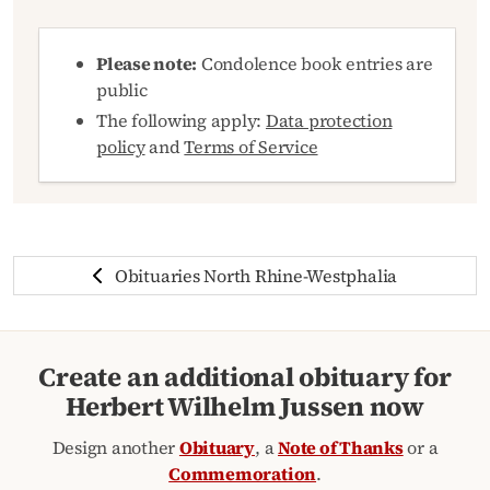
Please note:
Condolence book entries are
public
The following apply:
Data protection
policy
and
Terms of Service
Obituaries North Rhine-Westphalia
Create an additional obituary for
Herbert Wilhelm Jussen now
Design another
Obituary
, a
Note of Thanks
or a
Commemoration
.