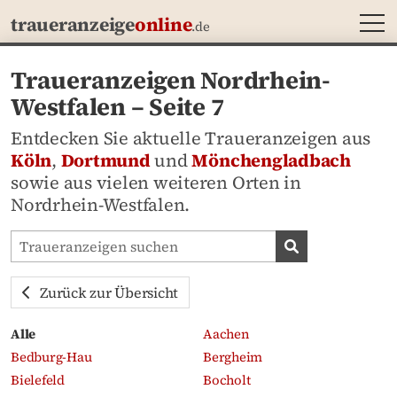
MEN
traueranzeige
online
.de
Traueranzeigen Nordrhein-
Westfalen – Seite 7
Entdecken Sie aktuelle Traueranzeigen aus
Köln
,
Dortmund
und
Mönchengladbach
sowie aus vielen weiteren Orten in
Nordrhein-Westfalen.
Traueranzeigen-Portal durchsuchen
Traueranzeige
Zurück zur Übersicht
Alle
Aachen
Bedburg-Hau
Bergheim
Bielefeld
Bocholt