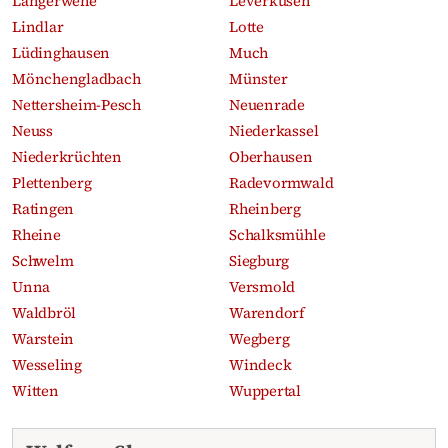
Langerwehe
Leverkusen
Lindlar
Lotte
Lüdinghausen
Much
Mönchengladbach
Münster
Nettersheim-Pesch
Neuenrade
Neuss
Niederkassel
Niederkrüchten
Oberhausen
Plettenberg
Radevormwald
Ratingen
Rheinberg
Rheine
Schalksmühle
Schwelm
Siegburg
Unna
Versmold
Waldbröl
Warendorf
Warstein
Wegberg
Wesseling
Windeck
Witten
Wuppertal
Aktuelle Traueranzeigen