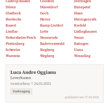
Castrop-Rauxel
Coesfeld
Dormagen
Düren
Düsseldorf
Ennepetal
Gladbeck
Goch
Haan
Herdecke
Herne
Herzogenrath
Kaarst
Kamp-Lintfort
Krefeld
Lindlar
Lotte
Lüdinghausen
Nettersheim-Pesch
Neuenrade
Neuss
Plettenberg
Radevormwald
Ratingen
Schwelm
Siegburg
Unna
Warstein
Wegberg
Wesseling
Aktuelle Traueranzeigen
Luca Andre Oggianu
Leverkusen
verstorben: † 24.03.2023
Danksagung
publiziert am 27.04.2023