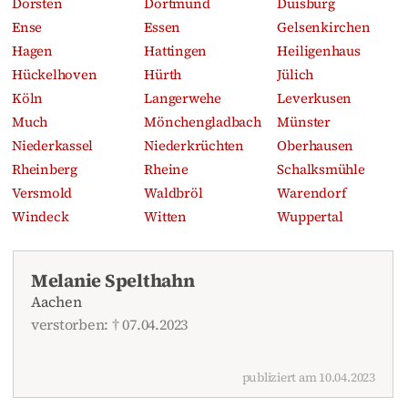
Dorsten
Dortmund
Duisburg
Ense
Essen
Gelsenkirchen
Hagen
Hattingen
Heiligenhaus
Hückelhoven
Hürth
Jülich
Köln
Langerwehe
Leverkusen
Much
Mönchengladbach
Münster
Niederkassel
Niederkrüchten
Oberhausen
Rheinberg
Rheine
Schalksmühle
Versmold
Waldbröl
Warendorf
Windeck
Witten
Wuppertal
Melanie Spelthahn
Aachen
verstorben: † 07.04.2023
publiziert am 10.04.2023