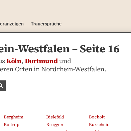
ueranzeigen
Trauersprüche
in-Westfalen – Seite 16
aus
Köln
,
Dortmund
und
teren Orten in Nordrhein-Westfalen.
Traueranzeigen suchen
Bergheim
Bielefeld
Bocholt
Bottrop
Brüggen
Burscheid