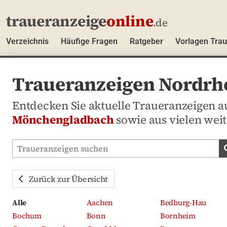
traueranzeige
online
.de
Verzeichnis
Häufige Fragen
Ratgeber
Vorlagen Tra
Traueranzeigen Nordrhe
Entdecken Sie aktuelle Traueranzeigen 
Mönchengladbach
sowie aus vielen wei
Traueranzeigen-Portal durchsuchen
Zurück zur Übersicht
Alle
Aachen
Bedburg-Hau
Bochum
Bonn
Bornheim