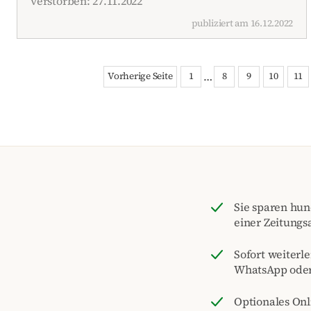
verstorben: 27.11.2022
publiziert am 16.12.2022
…
Vorherige Seite
1
8
9
10
11
Sie sparen hu
einer Zeitungs
Sofort weiterle
WhatsApp ode
Optionales On