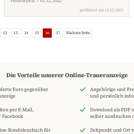
verstorben: † 02.12.2022
publiziert am 13.12.2022
12
13
14
15
16
17
Nächste Seite
Die Vorteile unserer Online-Traueranzeige
nderte Euro gegenüber
Angehörige und Fre
anzeige
und persönlich inf
iten per E-Mail,
Download als PDF o
r Facebook
selber ausdrucken o
line-Kondolenzbuch für
Zeitpunkt und Ort 