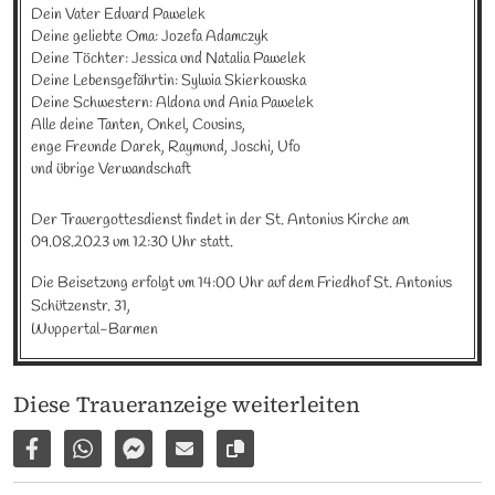
Dein Vater Eduard Pawelek

Deine geliebte Oma: Jozefa Adamczyk

Deine Töchter: Jessica und Natalia Pawelek

Deine Lebensgefährtin: Sylwia Skierkowska

Deine Schwestern: Aldona und Ania Pawelek

Alle deine Tanten, Onkel, Cousins, 

enge Freunde Darek, Raymund, Joschi, Ufo 

und übrige Verwandschaft
Der Trauergottesdienst findet in der St. Antonius Kirche am 
09.08.2023 um 12:30 Uhr statt.
Die Beisetzung erfolgt um 14:00 Uhr auf dem Friedhof St. Antonius 
Schützenstr. 31, 

Wuppertal-Barmen
Diese Traueranzeige weiterleiten
Auf Facebook teilen
Per WhatsApp weiterleiten
Per Facebook Messenger weiterleiten
Per E-Mail versenden
Link zur Seite kopieren