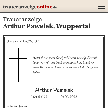
MEN
traueranzeige
online
.de
Traueranzeige
Arthur Pawelek,
Wuppertal
Wuppertal, 06.08.2023
Wenn ihr an mich denkt, seid nicht traurig. Erzählt 
lieber von mir und traut euch zu lachen. Lasst mir 
einen Platz zwischen euch- so wie ich ihn im Leben 
hatte.
Arthur
Pawelek
* 09.11.1972
† 01.08.2023
In tiefer Trauer: 
