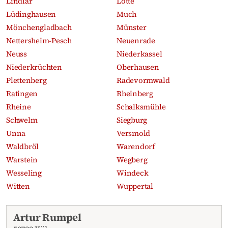
Lindlar
Lotte
Lüdinghausen
Much
Mönchengladbach
Münster
Nettersheim-Pesch
Neuenrade
Neuss
Niederkassel
Niederkrüchten
Oberhausen
Plettenberg
Radevormwald
Ratingen
Rheinberg
Rheine
Schalksmühle
Schwelm
Siegburg
Unna
Versmold
Waldbröl
Warendorf
Warstein
Wegberg
Wesseling
Windeck
Witten
Wuppertal
Aktuelle Traueranzeigen
Artur Rumpel