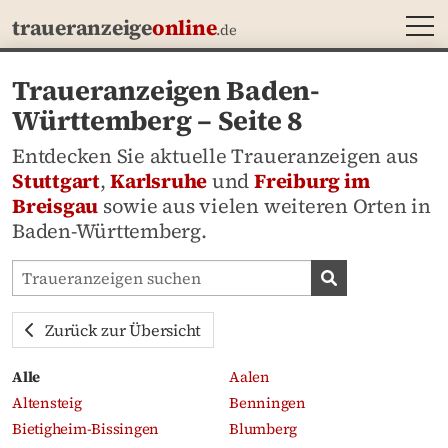
MEN
traueranzeige
online
.de
Traueranzeigen Baden-
Württemberg – Seite 8
Entdecken Sie aktuelle Traueranzeigen aus
Stuttgart
,
Karlsruhe
und
Freiburg im
Breisgau
sowie aus vielen weiteren Orten in
Baden-Württemberg.
Traueranzeigen-Portal durchsuchen
Traueranzeige
Zurück zur Übersicht
Alle
Aalen
Altensteig
Benningen
Bietigheim-Bissingen
Blumberg