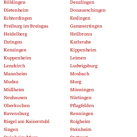
Böblingen
Denzlingen
Dietenheim
Donaueschingen
Echterdingen
Esslingen
Freiburg im Breisgau
Gammertingen
Heidelberg
Heilbronn
Ihringen
Karlsruhe
Kenzingen
Kippenheim
Kuppenheim
Leimen
Lenzkirch
Ludwigsburg
Mannheim
Mosbach
Mudau
Murg
Müllheim
Münsingen
Neuhausen
Nürtingen
Oberkochen
Pflugfelden
Ravensburg
Renningen
Riegel am Kaiserstuhl
Roigheim
Singen
Steinheim