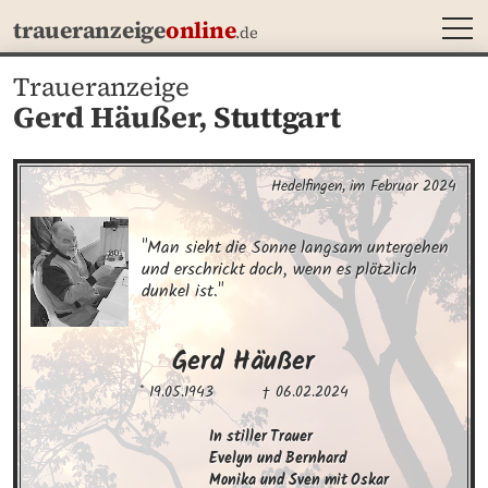
MEN
traueranzeige
online
.de
Traueranzeige
Gerd Häußer,
Stuttgart
Hedelfingen, im Februar 2024
"Man sieht die Sonne langsam untergehen 

und erschrickt doch, wenn es plötzlich 
dunkel ist."
Gerd
Häußer
* 19.05.1943
† 06.02.2024
In stiller Trauer

Evelyn und Bernhard

Monika und Sven mit Oskar