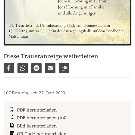
Jochen Hornung mit Familie

Jens Hornung mit Familie

und alle Angehörigen
Die Trauerfeier mit Urnenbeisetzung findet am Donnerstag, den 
13.07.2023, um 14:00 Uhr in der Aussegnungshalle auf dem Friedhof in 
Malsch statt.
Diese Traueranzeige weiterleiten
Auf Facebook teilen
Per WhatsApp weiterleiten
Per Facebook Messenger weiterleiten
Per E-Mail versenden
Link zur Seite kopieren
107 Besuche seit 27. Juni 2023
PDF herunterladen
PDF herunterladen (A4)
Bild herunterladen
QR-Code herunterladen