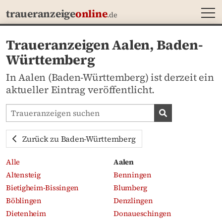
MEN
traueranzeige
online
.de
Traueranzeigen Aalen, Baden-
Württemberg
In Aalen (Baden-Württemberg) ist derzeit ein
aktueller Eintrag veröffentlicht.
Traueranzeigen-Portal durchsuchen
Traueranzeige
Zurück zu Baden-Württemberg
Alle
Aalen
Altensteig
Benningen
Bietigheim-Bissingen
Blumberg
Böblingen
Denzlingen
Dietenheim
Donaueschingen