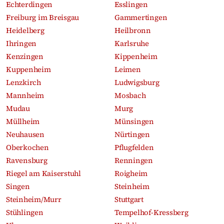
Echterdingen
Esslingen
Freiburg im Breisgau
Gammertingen
Heidelberg
Heilbronn
Ihringen
Karlsruhe
Kenzingen
Kippenheim
Kuppenheim
Leimen
Lenzkirch
Ludwigsburg
Mannheim
Mosbach
Mudau
Murg
Müllheim
Münsingen
Neuhausen
Nürtingen
Oberkochen
Pflugfelden
Ravensburg
Renningen
Riegel am Kaiserstuhl
Roigheim
Singen
Steinheim
Steinheim/Murr
Stuttgart
Stühlingen
Tempelhof-Kressberg