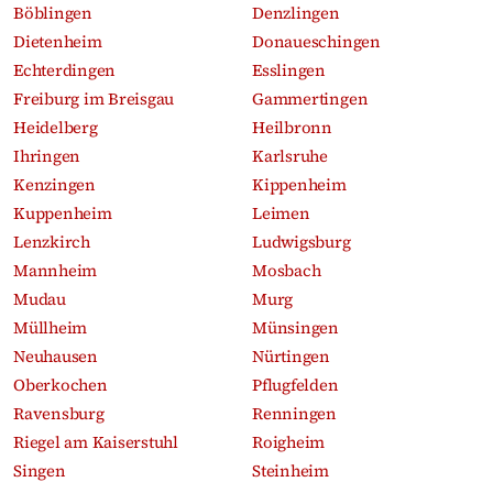
Böblingen
Denzlingen
Dietenheim
Donaueschingen
Echterdingen
Esslingen
Freiburg im Breisgau
Gammertingen
Heidelberg
Heilbronn
Ihringen
Karlsruhe
Kenzingen
Kippenheim
Kuppenheim
Leimen
Lenzkirch
Ludwigsburg
Mannheim
Mosbach
Mudau
Murg
Müllheim
Münsingen
Neuhausen
Nürtingen
Oberkochen
Pflugfelden
Ravensburg
Renningen
Riegel am Kaiserstuhl
Roigheim
Singen
Steinheim