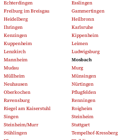
Echterdingen
Esslingen
Freiburg im Breisgau
Gammertingen
Heidelberg
Heilbronn
Ihringen
Karlsruhe
Kenzingen
Kippenheim
Kuppenheim
Leimen
Lenzkirch
Ludwigsburg
Mannheim
Mosbach
Mudau
Murg
Müllheim
Münsingen
Neuhausen
Nürtingen
Oberkochen
Pflugfelden
Ravensburg
Renningen
Riegel am Kaiserstuhl
Roigheim
Singen
Steinheim
Steinheim/Murr
Stuttgart
Stühlingen
Tempelhof-Kressberg