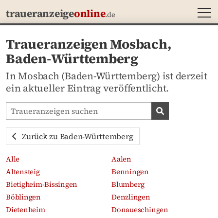
MEN
traueranzeige
online
.de
Traueranzeigen Mosbach,
Baden-Württemberg
In Mosbach (Baden-Württemberg) ist derzeit
ein aktueller Eintrag veröffentlicht.
Traueranzeigen-Portal durchsuchen
Traueranzeige
Zurück zu Baden-Württemberg
Alle
Aalen
Altensteig
Benningen
Bietigheim-Bissingen
Blumberg
Böblingen
Denzlingen
Dietenheim
Donaueschingen