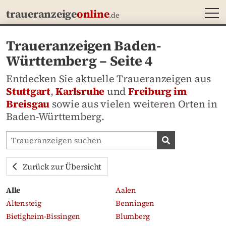
MEN
traueranzeige
online
.de
Traueranzeigen Baden-
Württemberg – Seite 4
Entdecken Sie aktuelle Traueranzeigen aus
Stuttgart
,
Karlsruhe
und
Freiburg im
Breisgau
sowie aus vielen weiteren Orten in
Baden-Württemberg.
Traueranzeigen-Portal durchsuchen
Traueranzeige
Zurück zur Übersicht
Alle
Aalen
Altensteig
Benningen
Bietigheim-Bissingen
Blumberg