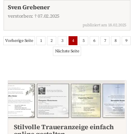
Sven Grebener
verstorben: † 07.02.2025
publiziert am 18.02.2025
Vorherige Seite
1
2
3
4
5
6
7
8
9
Nächste Seite
Stilvolle Traueranzeige einfach
online gestalten