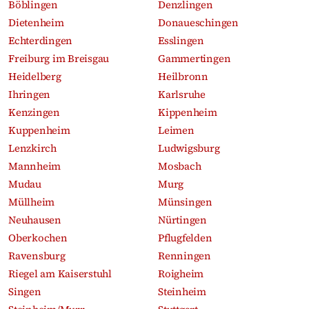
Böblingen
Denzlingen
Dietenheim
Donaueschingen
Echterdingen
Esslingen
Freiburg im Breisgau
Gammertingen
Heidelberg
Heilbronn
Ihringen
Karlsruhe
Kenzingen
Kippenheim
Kuppenheim
Leimen
Lenzkirch
Ludwigsburg
Mannheim
Mosbach
Mudau
Murg
Müllheim
Münsingen
Neuhausen
Nürtingen
Oberkochen
Pflugfelden
Ravensburg
Renningen
Riegel am Kaiserstuhl
Roigheim
Singen
Steinheim