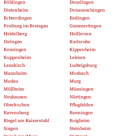
Böblingen
Denzlingen
Dietenheim
Donaueschingen
Echterdingen
Esslingen
Freiburg im Breisgau
Gammertingen
Heidelberg
Heilbronn
Ihringen
Karlsruhe
Kenzingen
Kippenheim
Kuppenheim
Leimen
Lenzkirch
Ludwigsburg
Mannheim
Mosbach
Mudau
Murg
Müllheim
Münsingen
Neuhausen
Nürtingen
Oberkochen
Pflugfelden
Ravensburg
Renningen
Riegel am Kaiserstuhl
Roigheim
Singen
Steinheim