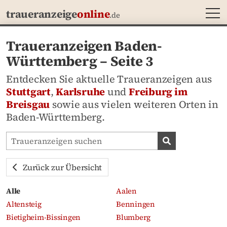
MEN
traueranzeige
online
.de
Traueranzeigen Baden-
Württemberg – Seite 3
Entdecken Sie aktuelle Traueranzeigen aus
Stuttgart
,
Karlsruhe
und
Freiburg im
Breisgau
sowie aus vielen weiteren Orten in
Baden-Württemberg.
Traueranzeigen-Portal durchsuchen
Traueranzeige
Zurück zur Übersicht
Alle
Aalen
Altensteig
Benningen
Bietigheim-Bissingen
Blumberg