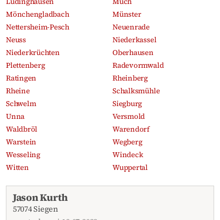
Lüdinghausen
Much
Mönchengladbach
Münster
Nettersheim-Pesch
Neuenrade
Neuss
Niederkassel
Niederkrüchten
Oberhausen
Plettenberg
Radevormwald
Ratingen
Rheinberg
Rheine
Schalksmühle
Schwelm
Siegburg
Unna
Versmold
Waldbröl
Warendorf
Warstein
Wegberg
Wesseling
Windeck
Witten
Wuppertal
Aktuelle Traueranzeigen
Jason Kurth
57074 Siegen