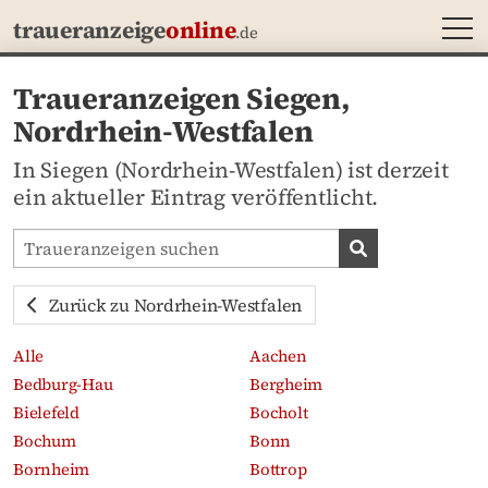
MEN
traueranzeige
online
.de
Traueranzeigen Siegen,
Nordrhein-Westfalen
In Siegen (Nordrhein-Westfalen) ist derzeit
ein aktueller Eintrag veröffentlicht.
Traueranzeigen-Portal durchsuchen
Traueranzeige
Zurück zu Nordrhein-Westfalen
Alle
Aachen
Bedburg-Hau
Bergheim
Bielefeld
Bocholt
Bochum
Bonn
Bornheim
Bottrop