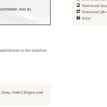
Download ima
schreiben, was du 
Download QR 
Print
ondolences to the relatives
er, Oma, Onkel Jürgen und