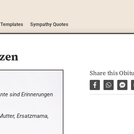
 Templates
Sympathy Quotes
lzen
Share this Obit
Share on Facebo
Share via 
Shar
te sind Erinnerungen 
Mutter, Ersatzmama, 