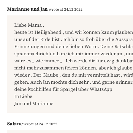
Marianne und Jan
wrote at 24.12.2022
Liebe Mama ,
heute ist Heiligabend , und wir können kaum glauben 
uns auf der Erde bist . Ich bin so froh über die Ausspra
Erinnerungen und deine lieben Worte. Deine Ratschl
sprachnachrichten höre ich mir immer wieder an , und e
wäre es „ wie immer „ . Ich werde dir für ewig dankbar
nicht mehr zusammen feiern können, aber ich glaube f
wieder . Der Glaube , den du mir vermittelt hast , wir
geben. Auch Jan mochte dich sehr , und gerne erinner
deine kochhilfen für Spargel über WhatsApp
In Liebe
Jan und Marianne
Sabine
wrote at 24.12.2022