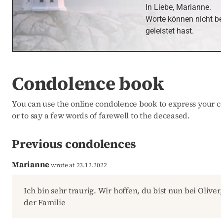
In Liebe, Marianne.  

Worte können nicht be
geleistet hast.
Condolence book
You can use the online condolence book to express your c
or to say a few words of farewell to the deceased.
Previous condolences
Marianne
wrote at 23.12.2022
Ich bin sehr traurig. Wir hoffen, du bist nun bei Oliv
der Familie