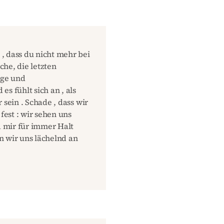
, dass du nicht mehr bei
che, die letzten
äge und
s fühlt sich an , als
 sein . Schade , dass wir
est : wir sehen uns
d mir für immer Halt
n wir uns lächelnd an