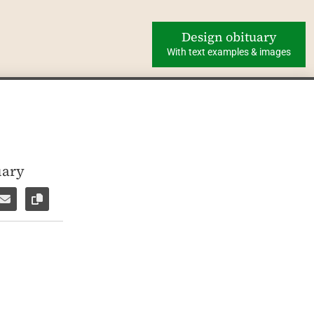
Design obituary
With text examples & images
uary
ok
WhatsApp
e via Facebook Messenger
Share via E-Mail
Copy link to page