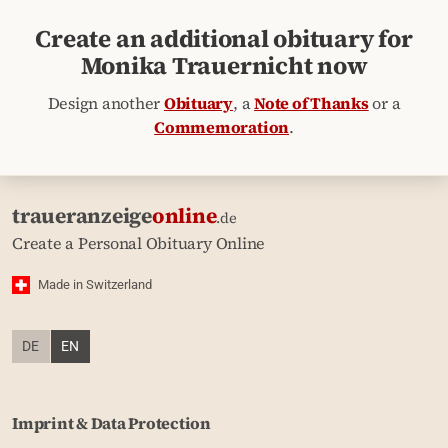
Create an additional obituary for
Monika Trauernicht now
Design another
Obituary
, a
Note of Thanks
or a
Commemoration
.
traueranzeige
online
.de
Create a Personal Obituary Online
Made in Switzerland
DE
EN
Imprint & Data Protection