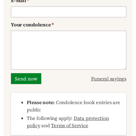
E-Mail
*
Your condolence
*
Send now
Funeral sayings
Please note:
Condolence book entries are
public
The following apply:
Data protection
policy
and
Terms of Service