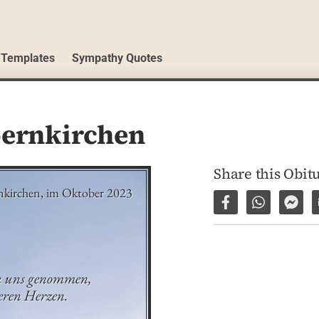
 Templates
Sympathy Quotes
ernkirchen
Share this Obit
kirchen, im Oktober 2023
Share on Facebo
Share via 
Shar
u uns genommen,

eren Herzen.