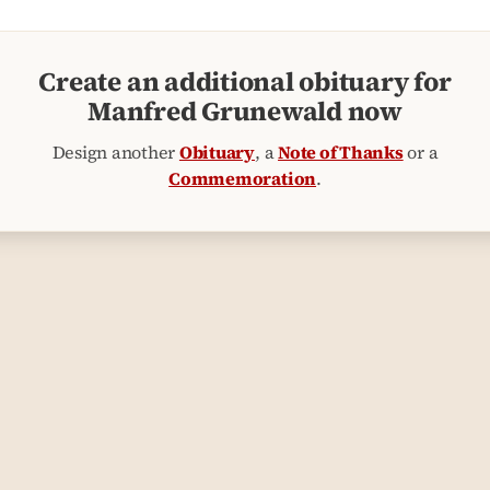
Create an additional obituary for
Manfred Grunewald now
Design another
Obituary
, a
Note of Thanks
or a
Commemoration
.