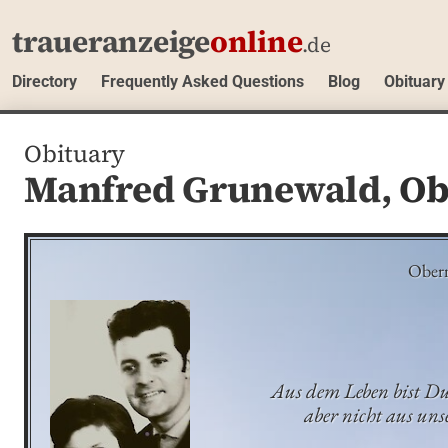
traueranzeige
online
.de
Directory
Frequently Asked Questions
Blog
Obituary
Obituary
Manfred Grunewald,
Ob
Obern
Aus dem Leben bist D
aber nicht aus uns