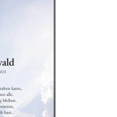
ald
2023
alten kann,

s alle.

bleiben.

omente,

t hast.