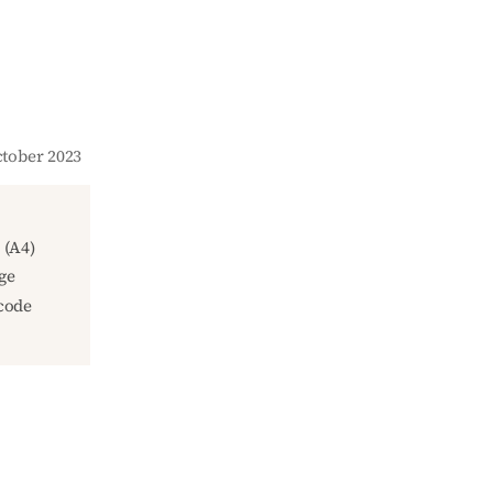
October 2023
(A4)
ge
code