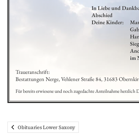
In Liebe und Dankba
Abschied

Deine Kinder:     Man
                               Gabriele und Michael

                               Hans-Jürgen und Steffi

                               Siegfried und Yvonne

                               Andreas, Anja und

       
Traueranschrift:

Bestattungen Nerge, Vehlener Straße 84, 31683 Obernki
Für bereits erwiesene und noch zugedachte Anteilnahme herzlich 
Obituaries Lower Saxony