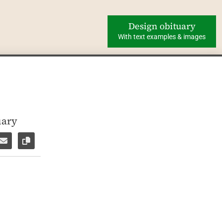
Design obituary
With text examples & images
uary
ok
WhatsApp
e via Facebook Messenger
Share via E-Mail
Copy link to page