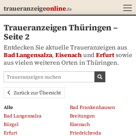
MEN
traueranzeige
online
.de
Traueranzeigen Thüringen –
Seite 2
Entdecken Sie aktuelle Traueranzeigen aus
Bad Langensalza
,
Eisenach
und
Erfurt
sowie
aus vielen weiteren Orten in Thüringen.
Traueranzeigen-Portal durchsuchen
Traueranzeige
Zurück zur Übersicht
Alle
Bad Frankenhausen
Bad Langensalza
Breitungen
Bürgel
Eisenach
Erfurt
Friedrichroda