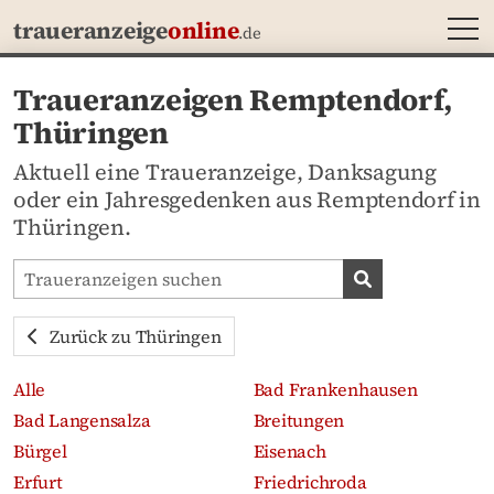
MEN
traueranzeige
online
.de
Traueranzeigen Remptendorf,
Thüringen
Aktuell eine Traueranzeige, Danksagung
oder ein Jahresgedenken aus Remptendorf in
Thüringen.
Traueranzeigen-Portal durchsuchen
Traueranzeige
Zurück zu Thüringen
Alle
Bad Frankenhausen
Bad Langensalza
Breitungen
Bürgel
Eisenach
Erfurt
Friedrichroda