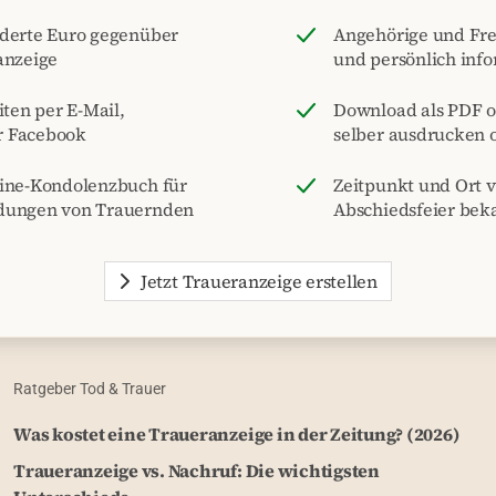
nderte Euro gegenüber
Angehörige und Fre
anzeige
und persönlich inf
iten per E-Mail,
Download als PDF o
r Facebook
selber ausdrucken o
line-Kondolenzbuch für
Zeitpunkt und Ort 
dungen von Trauernden
Abschiedsfeier be
Jetzt Traueranzeige erstellen
Ratgeber Tod & Trauer
Was kostet eine Traueranzeige in der Zeitung? (2026)
Traueranzeige vs. Nachruf: Die wichtigsten