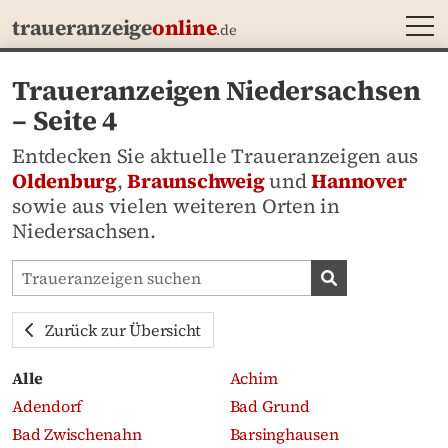
MEN
traueranzeige
online
.de
Traueranzeigen Niedersachsen
– Seite 4
Entdecken Sie aktuelle Traueranzeigen aus
Oldenburg
,
Braunschweig
und
Hannover
sowie aus vielen weiteren Orten in
Niedersachsen.
Traueranzeigen-Portal durchsuchen
Traueranzeige
Zurück zur Übersicht
Alle
Achim
Adendorf
Bad Grund
Bad Zwischenahn
Barsinghausen