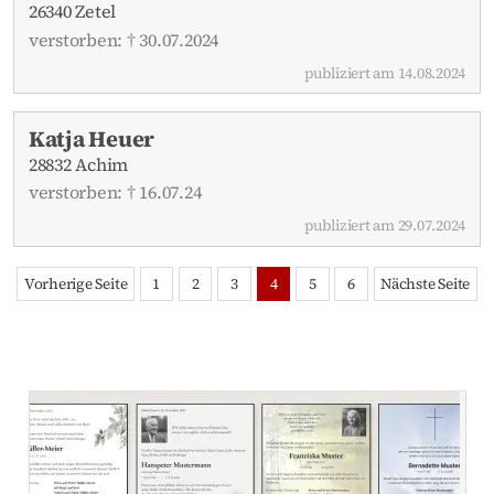
26340 Zetel
verstorben: † 30.07.2024
publiziert am 14.08.2024
Katja Heuer
28832 Achim
verstorben: † 16.07.24
publiziert am 29.07.2024
Vorherige Seite
1
2
3
4
5
6
Nächste Seite