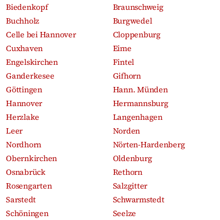
Biedenkopf
Braunschweig
Buchholz
Burgwedel
Celle bei Hannover
Cloppenburg
Cuxhaven
Eime
Engelskirchen
Fintel
Ganderkesee
Gifhorn
Göttingen
Hann. Münden
Hannover
Hermannsburg
Herzlake
Langenhagen
Leer
Norden
Nordhorn
Nörten-Hardenberg
Obernkirchen
Oldenburg
Osnabrück
Rethorn
Rosengarten
Salzgitter
Sarstedt
Schwarmstedt
Schöningen
Seelze