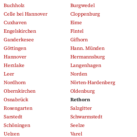
Buchholz
Burgwedel
Celle bei Hannover
Cloppenburg
Cuxhaven
Eime
Engelskirchen
Fintel
Ganderkesee
Gifhorn
Göttingen
Hann. Münden
Hannover
Hermannsburg
Herzlake
Langenhagen
Leer
Norden
Nordhorn
Nörten-Hardenberg
Obernkirchen
Oldenburg
Osnabrück
Rethorn
Rosengarten
Salzgitter
Sarstedt
Schwarmstedt
Schöningen
Seelze
Uelzen
Varel