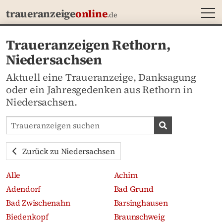
MEN
traueranzeige
online
.de
Traueranzeigen Rethorn,
Niedersachsen
Aktuell eine Traueranzeige, Danksagung
oder ein Jahresgedenken aus Rethorn in
Niedersachsen.
Traueranzeigen-Portal durchsuchen
Traueranzeige
Zurück zu Niedersachsen
Alle
Achim
Adendorf
Bad Grund
Bad Zwischenahn
Barsinghausen
Biedenkopf
Braunschweig