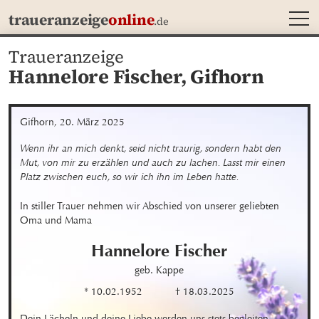
MEN
traueranzeige
online
.de
Traueranzeige
Hannelore Fischer,
Gifhorn
Gifhorn, 20. März 2025
Wenn ihr an mich denkt, seid nicht traurig, sondern habt den 
Mut, von mir zu erzählen und auch zu lachen. Lasst mir einen 
Platz zwischen euch, so wir ich ihn im Leben hatte.
In stiller Trauer nehmen wir Abschied von unserer geliebten 
Oma und Mama
Hannelore
Fischer
geb. Kappe
* 10.02.1952
† 18.03.2025
Dein Lächeln und deine Liebe werden uns stets begleiten