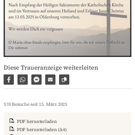
Nach Empfang der Heiligen Sakramente der Katholischen Kirche 
und im Vertrauen auf unseren Heiland und Erlöser Jesus Christus 
am 13.03.2025 in Oldenburg verstorben.

Wir werden Dich nie vergessen
O Maria ohne Sünde empfangen, bitte für uns, die wir unsere Zuflucht zu 
Dir nehmen
Diese Traueranzeige weiterleiten
Auf Facebook teilen
Per WhatsApp weiterleiten
Per Facebook Messenger weiterleiten
Per E-Mail versenden
Link zur Seite kopieren
578 Besuche seit 15. März 2025
PDF herunterladen
PDF herunterladen (A4)