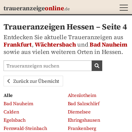
MEN
traueranzeige
online
.de
Traueranzeigen Hessen – Seite 4
Entdecken Sie aktuelle Traueranzeigen aus
Frankfurt
,
Wächtersbach
und
Bad Nauheim
sowie aus vielen weiteren Orten in Hessen.
Traueranzeigen-Portal durchsuchen
Traueranzeige
Zurück zur Übersicht
Alle
Altenlotheim
Bad Nauheim
Bad Salzschlirf
Calden
Diemelsee
Egelsbach
Ehringshausen
Fernwald-Steinbach
Frankenberg