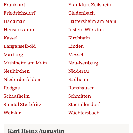
Frankfurt
Frankfurt-Zeilsheim
Friedrichsdorf
Gladenbach
Hadamar
Hattersheim am Main
Heusenstamm
Idstein-Wörsdorf
Kassel
Kirchhain
Langenselbold
Linden
Marburg
Messel
Mühlheim am Main
Neu-Isenburg
Neukirchen
Nidderau
Niederdorfelden
Radheim
Rodgau
Ronshausen
Schaafheim
Schmitten
Sinntal Sterbfritz
Stadtallendorf
Wetzlar
Wächtersbach
Aktuelle Traueranzeigen
Karl Heinz Augustin