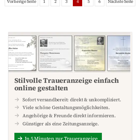
Vorherige Seite
1
2
3
4
5
6
Nächste Seite
Stilvolle Traueranzeige einfach
online gestalten
Sofort versandbereit: direkt & unkompliziert.
Viele schöne Gestaltungsmöglichkeiten.
Angehörige & Freunde direkt informieren.
Günstiger als eine Zeitungsanzeige.
In 5 Minuten zur Traueranzeige