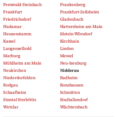
Fernwald-Steinbach
Frankenberg
Frankfurt
Frankfurt-Zeilsheim
Friedrichsdorf
Gladenbach
Hadamar
Hattersheim am Main
Heusenstamm
Idstein-Wörsdorf
Kassel
Kirchhain
Langenselbold
Linden
Marburg
Messel
Mühlheim am Main
Neu-Isenburg
Neukirchen
Nidderau
Niederdorfelden
Radheim
Rodgau
Ronshausen
Schaafheim
Schmitten
Sinntal Sterbfritz
Stadtallendorf
Wetzlar
Wächtersbach