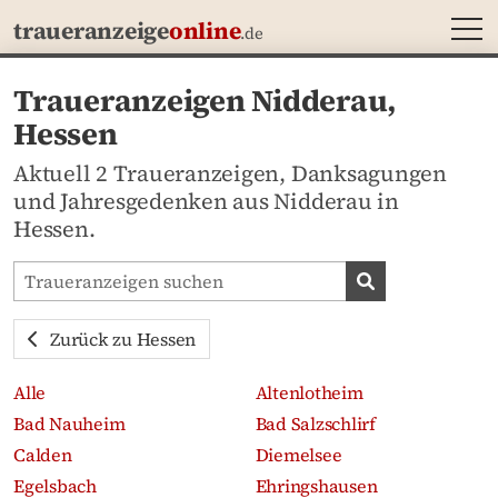
MEN
traueranzeige
online
.de
Traueranzeigen Nidderau,
Hessen
Aktuell 2 Traueranzeigen, Danksagungen
und Jahresgedenken aus Nidderau in
Hessen.
Traueranzeigen-Portal durchsuchen
Traueranzeige
Zurück zu Hessen
Alle
Altenlotheim
Bad Nauheim
Bad Salzschlirf
Calden
Diemelsee
Egelsbach
Ehringshausen