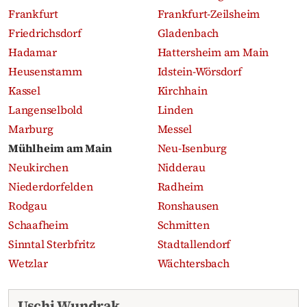
Frankfurt
Frankfurt-Zeilsheim
Friedrichsdorf
Gladenbach
Hadamar
Hattersheim am Main
Heusenstamm
Idstein-Wörsdorf
Kassel
Kirchhain
Langenselbold
Linden
Marburg
Messel
Mühlheim am Main
Neu-Isenburg
Neukirchen
Nidderau
Niederdorfelden
Radheim
Rodgau
Ronshausen
Schaafheim
Schmitten
Sinntal Sterbfritz
Stadtallendorf
Wetzlar
Wächtersbach
Aktuelle Traueranzeigen
Uschi Wundrak