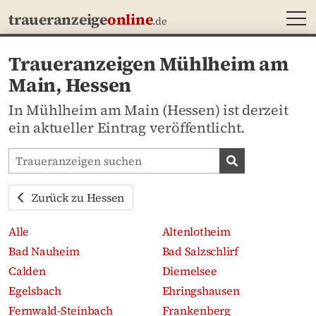
MEN
traueranzeige
online
.de
Traueranzeigen Mühlheim am
Main, Hessen
In Mühlheim am Main (Hessen) ist derzeit
ein aktueller Eintrag veröffentlicht.
Traueranzeigen-Portal durchsuchen
Traueranzeige
Zurück zu Hessen
Alle
Altenlotheim
Bad Nauheim
Bad Salzschlirf
Calden
Diemelsee
Egelsbach
Ehringshausen
Fernwald-Steinbach
Frankenberg