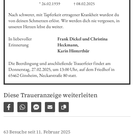
* 26.02.1939
† 08.02.2025
Nach schwerer, mit Tapferkeit ertragener Krankheit wurdest du 
von deinen Schmerzen erlöst. Wir werden dich nie vergessen, in 
unseren Herzen lebst du weiter.
In liebevoller 
Frank Dickel und Christina 
Erinnerung
Heckmann,

Karin Hinterthür
Die Beerdingung und anschließende Trauerfeier findet am 
Donnerstag, 27.02.2025, um 13:00 Uhr, auf dem Friedhof in 
65462 Ginsheim, Neckarstraße 80 statt.
Diese Traueranzeige weiterleiten
Auf Facebook teilen
Per WhatsApp weiterleiten
Per Facebook Messenger weiterleiten
Per E-Mail versenden
Link zur Seite kopieren
63 Besuche seit 11. Februar 2025