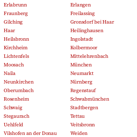
Erlabrunn
Erlangen
Fraunberg
Freilassing
Gilching
Gronsdorf bei Haar
Haar
Heilinghausen
Heilsbronn
Ingolstadt
Kirchheim
Kolbermoor
Lichtenfels
Mittelehrenbach
Moosach
München
Naila
Neumarkt
Neunkirchen
Nürnberg
Oberumbach
Regenstauf
Rosenheim
Schwabmünchen
Schwaig
Stadtbergen
Stegaurach
Tettau
Uehlfeld
Veitsbronn
Vilshofen an der Donau
Weiden