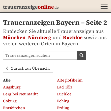
MEN
traueranzeige
online
.de
Traueranzeigen Bayern – Seite 2
Entdecken Sie aktuelle Traueranzeigen aus
München
,
Nürnberg
und
Buchloe
sowie aus
vielen weiteren Orten in Bayern.
Traueranzeigen-Portal durchsuchen
Traueranzeige
Zurück zur Übersicht
Alle
Alteglofsheim
Augsburg
Bad Tölz
Berg bei Neumarkt
Buchloe
Coburg
Eching
Emskirchen
Erding