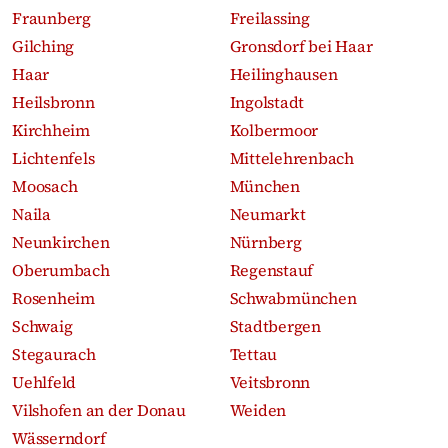
Fraunberg
Freilassing
Gilching
Gronsdorf bei Haar
Haar
Heilinghausen
Heilsbronn
Ingolstadt
Kirchheim
Kolbermoor
Lichtenfels
Mittelehrenbach
Moosach
München
Naila
Neumarkt
Neunkirchen
Nürnberg
Oberumbach
Regenstauf
Rosenheim
Schwabmünchen
Schwaig
Stadtbergen
Stegaurach
Tettau
Uehlfeld
Veitsbronn
Vilshofen an der Donau
Weiden
Wässerndorf