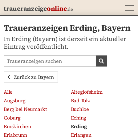
MEN
traueranzeige
online
.de
Traueranzeigen Erding, Bayern
In Erding (Bayern) ist derzeit ein aktueller
Eintrag veröffentlicht.
Traueranzeigen-Portal durchsuchen
Traueranzeige
Zurück zu Bayern
Alle
Alteglofsheim
Augsburg
Bad Tölz
Berg bei Neumarkt
Buchloe
Coburg
Eching
Emskirchen
Erding
Erlabrunn
Erlangen