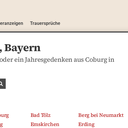
ueranzeigen
Trauersprüche
, Bayern
oder ein Jahresgedenken aus Coburg in
Traueranzeigen suchen
burg
Bad Tölz
Berg bei Neumarkt
g
Emskirchen
Erding