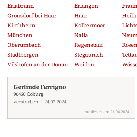
Erlabrunn
Erlangen
Frau
Gronsdorf bei Haar
Haar
Heili
Kirchheim
Kolbermoor
Licht
München
Naila
Neum
Oberumbach
Regenstauf
Rose
Stadtbergen
Stegaurach
Tetta
Vilshofen an der Donau
Weiden
Wässe
Aktuelle Traueranzeigen
Gerlinde Ferrigno
96460 Coburg
verstorben: † 24.02.2024
publiziert am 21.04.2024