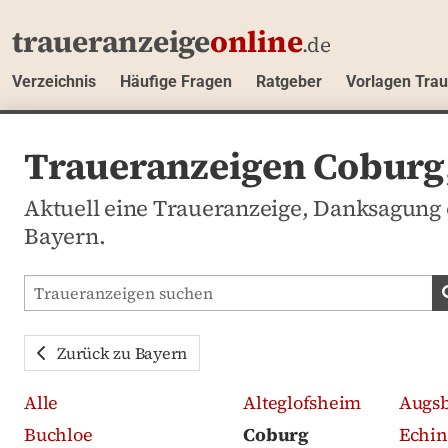
traueranzeige
online
.de
Verzeichnis
Häufige Fragen
Ratgeber
Vorlagen Tra
Traueranzeigen Coburg
Aktuell eine Traueranzeige, Danksagung 
Bayern.
Traueranzeigen-Portal durchsuchen
Zurück zu Bayern
Alle
Alteglofsheim
Augs
Buchloe
Coburg
Echin