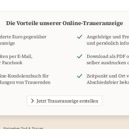
Die Vorteile unserer Online-Traueranzeige
nderte Euro gegenüber
Angehörige und Fre
anzeige
und persönlich inf
iten per E-Mail,
Download als PDF o
r Facebook
selber ausdrucken o
line-Kondolenzbuch für
Zeitpunkt und Ort 
dungen von Trauernden
Abschiedsfeier be
Jetzt Traueranzeige erstellen
Ratgeber Tod & Trauer