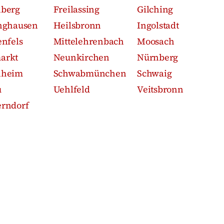
nberg
Freilassing
Gilching
nghausen
Heilsbronn
Ingolstadt
enfels
Mittelehrenbach
Moosach
arkt
Neunkirchen
Nürnberg
nheim
Schwabmünchen
Schwaig
u
Uehlfeld
Veitsbronn
rndorf