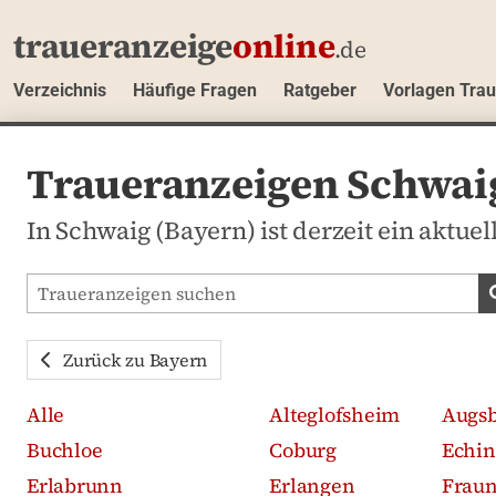
traueranzeige
online
.de
Verzeichnis
Häufige Fragen
Ratgeber
Vorlagen Tra
Traueranzeigen Schwai
In Schwaig (Bayern) ist derzeit ein aktuel
Traueranzeigen-Portal durchsuchen
Zurück zu Bayern
Alle
Alteglofsheim
Augs
Buchloe
Coburg
Echin
Erlabrunn
Erlangen
Frau