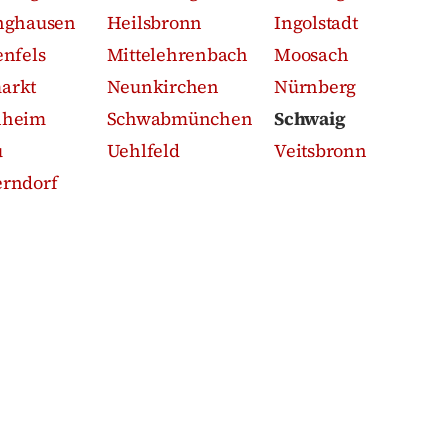
nghausen
Heilsbronn
Ingolstadt
enfels
Mittelehrenbach
Moosach
arkt
Neunkirchen
Nürnberg
nheim
Schwabmünchen
Schwaig
u
Uehlfeld
Veitsbronn
rndorf