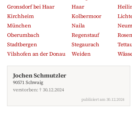
Gronsdorf bei Haar
Haar
Heili
Kirchheim
Kolbermoor
Licht
München
Naila
Neum
Oberumbach
Regenstauf
Rose
Stadtbergen
Stegaurach
Tetta
Vilshofen an der Donau
Weiden
Wässe
Aktuelle Traueranzeigen
Jochen Schmutzler
90571 Schwaig
verstorben: † 30.12.2024
publiziert am 30.12.2024