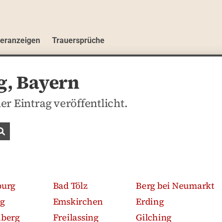
ueranzeigen
Trauersprüche
g, Bayern
ler Eintrag veröffentlicht.
Traueranzeigen suchen
burg
Bad Tölz
Berg bei Neumarkt
g
Emskirchen
Erding
nberg
Freilassing
Gilching