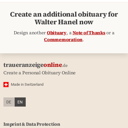
Create an additional obituary for
Walter Hanel now
Design another
Obituary
, a
Note of Thanks
or a
Commemoration
.
traueranzeige
online
.de
Create a Personal Obituary Online
Made in Switzerland
DE
EN
Imprint & Data Protection