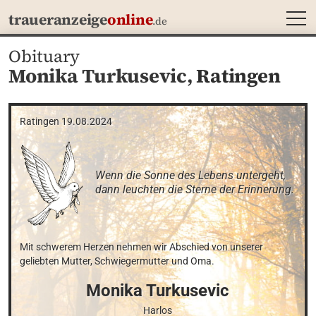
MEN
traueranzeige
online
.de
Obituary
Monika Turkusevic,
Ratingen
Ratingen 19.08.2024
Wenn die Sonne des Lebens untergeht, 

dann leuchten die Sterne der Erinnerung.
Mit schwerem Herzen nehmen wir Abschied von unserer 
geliebten Mutter, Schwiegermutter und Oma.
Monika
Turkusevic
Harlos