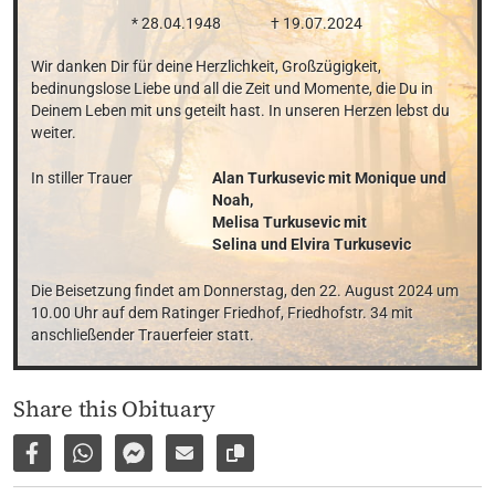
* 28.04.1948
† 19.07.2024
Wir danken Dir für deine Herzlichkeit, Großzügigkeit, 
bedinungslose Liebe und all die Zeit und Momente, die Du in 
Deinem Leben mit uns geteilt hast. In unseren Herzen lebst du 
weiter.
In stiller Trauer
Alan Turkusevic mit Monique und 
Noah, 

Melisa Turkusevic mit 

Selina und Elvira Turkusevic
Die Beisetzung findet am Donnerstag, den 22. August 2024 um 
10.00 Uhr auf dem Ratinger Friedhof, Friedhofstr. 34 mit 
anschließender Trauerfeier statt.
Share this Obituary
Share on Facebook
Share via WhatsApp
Share via Facebook Messenger
Share via E-Mail
Copy link to page