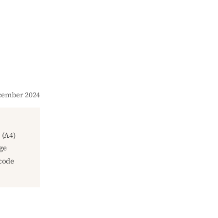
ecember 2024
(A4)
ge
code