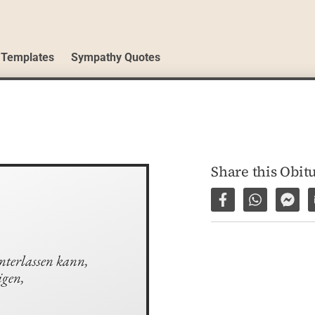
 Templates
Sympathy Quotes
Share this Obit
Share on Facebo
Share via 
Shar
terlassen kann, 

gen, 
