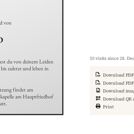
ed von
o
4
55 visits since 28. D
est du von deinem Leiden 
bis zuletzt und leben in 
Download PDF
Download PDF 
tzung findet am

Download ima
kapelle am Hauptfriedhof 
Download QR 
att.
Print