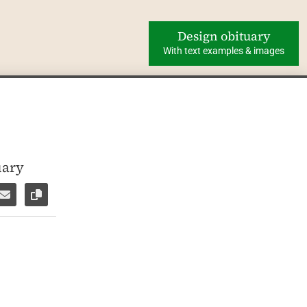
Design obituary
With text examples & images
uary
ok
WhatsApp
e via Facebook Messenger
Share via E-Mail
Copy link to page