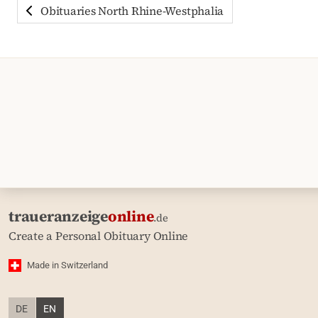
Obituaries North Rhine-Westphalia
traueranzeige
online
.de
Create a Personal Obituary Online
Made in Switzerland
DE
EN