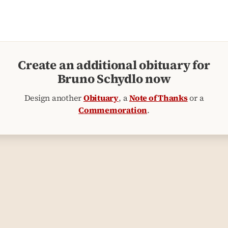
Create an additional obituary for
Bruno Schydlo now
Design another
Obituary
, a
Note of Thanks
or a
Commemoration
.