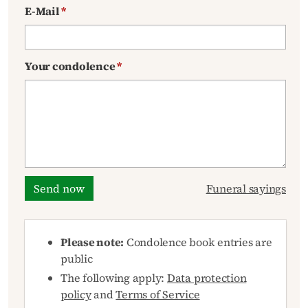
E-Mail
*
Your condolence
*
Send now
Funeral sayings
Please note:
Condolence book entries are
public
The following apply:
Data protection
policy
and
Terms of Service