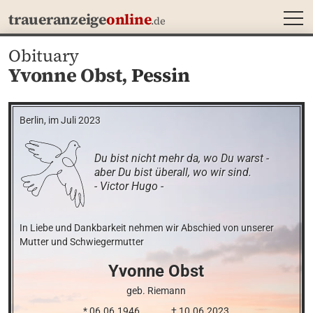
MEN
traueranzeige
online
.de
Obituary
Yvonne Obst,
Pessin
Berlin, im Juli 2023
Du bist nicht mehr da, wo Du warst -

aber Du bist überall, wo wir sind.

- Victor Hugo -
In Liebe und Dankbarkeit nehmen wir Abschied von unserer 
Mutter und Schwiegermutter
Yvonne
Obst
geb. Riemann
* 06.06.1946
† 10.06.2023