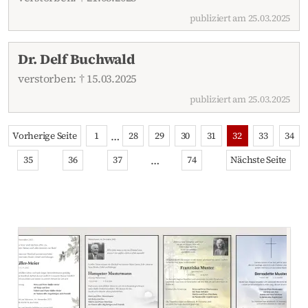
publiziert am 25.03.2025
Dr. Delf Buchwald
verstorben: † 15.03.2025
publiziert am 25.03.2025
…
Vorherige Seite
1
28
29
30
31
32
33
34
…
35
36
37
74
Nächste Seite