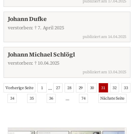
publiziert am 17.04.2025
Johann Dufke
verstorben: † 7. April 2025
publiziert am 14.04.2025
Johann Michael Schlögl
verstorben: † 10.04.2025
publiziert am 13.04.2025
…
Vorherige Seite
1
27
28
29
30
31
32
33
…
34
35
36
74
Nächste Seite