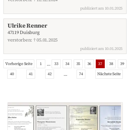
publiziert am 10.01.2025
Ulrike Renner
47119 Duisburg
verstorben: † 05.01.2025
publiziert am 10.01.2025
…
Vorherige Seite
1
33
34
35
36
37
38
39
…
40
41
42
74
Nächste Seite